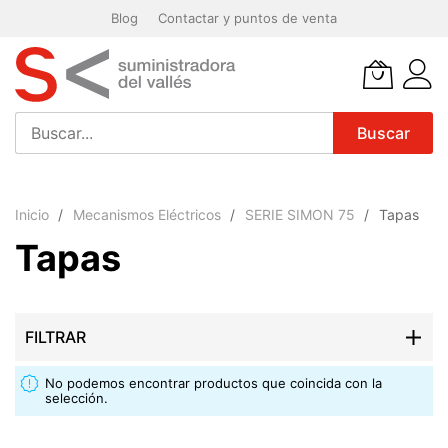
Blog
Contactar y puntos de venta
Buscar
Ir
al
Inicio
Mecanismos Eléctricos
SERIE SIMON 75
Tapas
contenido
Tapas
FILTRAR
No podemos encontrar productos que coincida con la
selección.