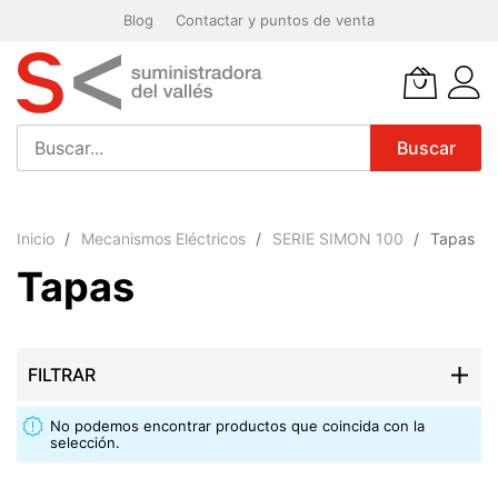
Blog
Contactar y puntos de venta
Buscar
Ir
al
Inicio
Mecanismos Eléctricos
SERIE SIMON 100
Tapas
contenido
Tapas
FILTRAR
No podemos encontrar productos que coincida con la
selección.