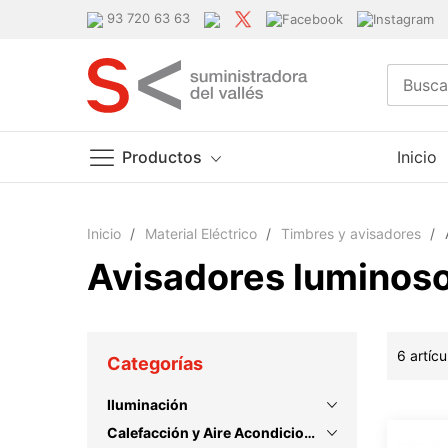
93 720 63 63
Productos
Inicio
Ir
al
Inicio
Material Eléctrico
Timbres y avisadores
contenido
Avisadores luminos
6
artícu
Categorías
Iluminación
Calefacción y Aire Acondicionado