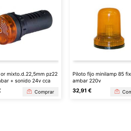
dor mixto.d.22,5mm pz22
Piloto fijo minilamp 85 fi
bar + sonido 24v cca
ambar 220v
€
32,91 €
Comprar
Com