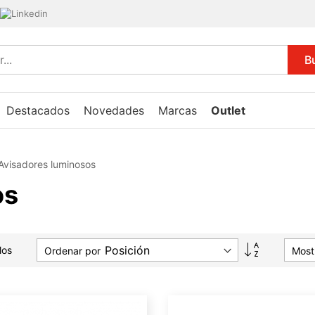
B
Destacados
Novedades
Marcas
Outlet
Avisadores luminosos
os
Fijar
los
Ordenar por
Most
Dirección
Descendent