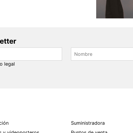
etter
o legal
ción
Suministradora
s y videoporteros
Puntos de venta