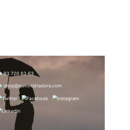
93 720 63 63
shop@suministradora.com