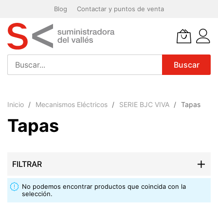
Blog
Contactar y puntos de venta
Buscar
Ir
al
Inicio
Mecanismos Eléctricos
SERIE BJC VIVA
Tapas
contenido
Tapas
FILTRAR
No podemos encontrar productos que coincida con la
selección.