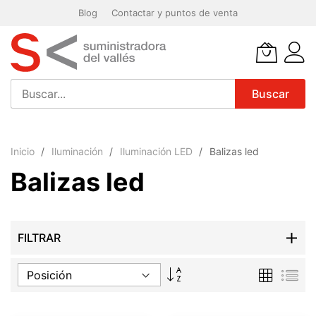
Blog
Contactar y puntos de venta
Buscar
Ir
al
Inicio
Iluminación
Iluminación LED
Balizas led
contenido
Balizas led
FILTRAR
Fijar
Parrilla
List
Dirección
Descendente