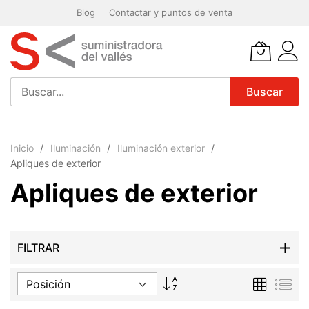
Blog
Contactar y puntos de venta
Buscar
Ir
al
Inicio
Iluminación
Iluminación exterior
contenido
Apliques de exterior
Apliques de exterior
FILTRAR
Fijar
Parrilla
List
Dirección
Descendente